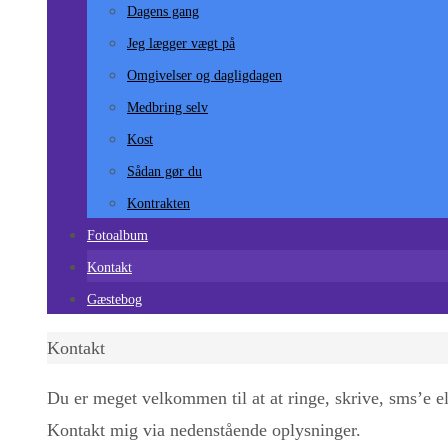
Dagens gang
Jeg lægger vægt på
Omgivelser og dagligdagen
Medbring selv
Kost
Sådan gør du
Kontrakten
Fotoalbum
Kontakt
Gæstebog
Home
Kontakt
Du er meget velkommen til at at ringe, skrive, sms’e e
Kontakt mig via nedenstående oplysninger.