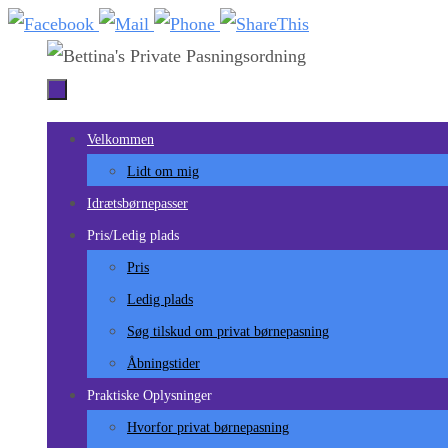
Skip
to
content
Skip
Velkommen
to
Lidt om mig
content
Idrætsbørnepasser
Pris/Ledig plads
Pris
Ledig plads
Søg tilskud om privat børnepasning
Åbningstider
Praktiske Oplysninger
Hvorfor privat børnepasning